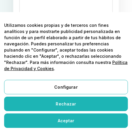
Utilizamos cookies propias y de terceros con fines
ENVOYER
analíticos y para mostrarte publicidad personalizada en
función de un perfil elaborado a partir de tus hábitos de
navegación. Puedes personalizar tus preferencias
pulsando en "Configurar", aceptar todas las cookies
haciendo clic en "Aceptar", o rechazarlas seleccionando
"Rechazar". Para más información consulta nuestra
Política
de Privacidad y Cookies
.
— HABLEMOS DE TU NEGOCIO
Estrategia, datos
Configurar
y
resultados
Rechazar
reales
desde
Aceptar