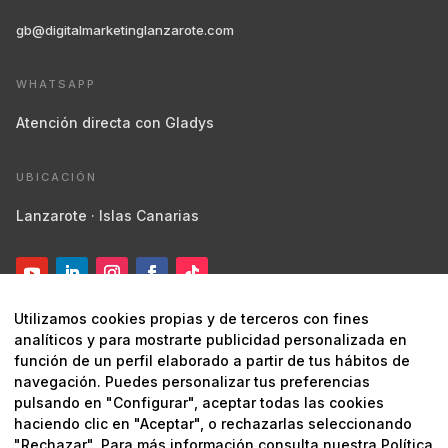
gb@digitalmarketinglanzarote.com
WHATSAPP
Atención directa con Gladys
UBICACIÓN
Lanzarote · Islas Canarias
Utilizamos cookies propias y de terceros con fines
analíticos y para mostrarte publicidad personalizada en
función de un perfil elaborado a partir de tus hábitos de
navegación. Puedes personalizar tus preferencias
pulsando en "Configurar", aceptar todas las cookies
© 2026 Digital Marketing Lanzarote ·
Marketing estratégico y
haciendo clic en "Aceptar", o rechazarlas seleccionando
digital
"Rechazar". Para más información consulta nuestra
Política