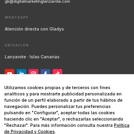
gb@digitalmarketinglanzarote.com
WHATSAPP
Atención directa con Gladys
UBICACIÓN
Lanzarote · Islas Canarias
Utilizamos cookies propias y de terceros con fines
analíticos y para mostrarte publicidad personalizada en
función de un perfil elaborado a partir de tus hábitos de
navegación. Puedes personalizar tus preferencias
pulsando en "Configurar", aceptar todas las cookies
© 2026 Digital Marketing Lanzarote ·
Marketing estratégico y
haciendo clic en "Aceptar", o rechazarlas seleccionando
digital
"Rechazar". Para más información consulta nuestra
Política
de Privacidad y Cookies
.