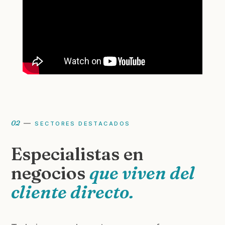
02
—
SECTORES DESTACADOS
Especialistas en
negocios
que viven del
cliente directo.