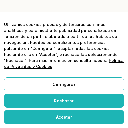
Utilizamos cookies propias y de terceros con fines
analíticos y para mostrarte publicidad personalizada en
04
—
función de un perfil elaborado a partir de tus hábitos de
3 PASOS SENCILLOS
navegación. Puedes personalizar tus preferencias
pulsando en "Configurar", aceptar todas las cookies
Paquetes cerrados.
haciendo clic en "Aceptar", o rechazarlas seleccionando
"Rechazar". Para más información consulta nuestra
Política
Resultados reales.
de Privacidad y Cookies
.
Diseñamos paquetes de servicios cerrados
Configurar
pensados para que tu negocio sea más estable y
rentable.
Rechazar
Aceptar