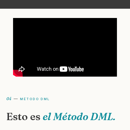
04
—
MÉTODO DML
Esto es
el Método DML.