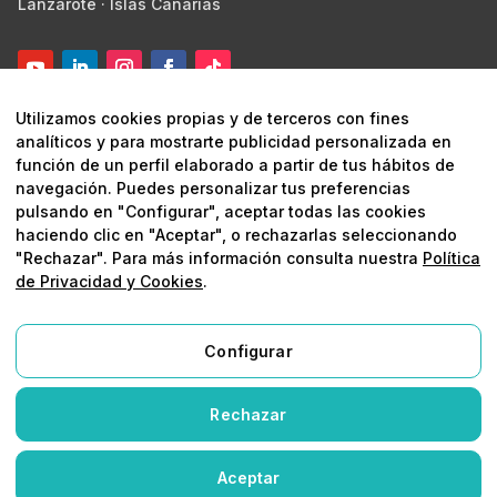
Lanzarote · Islas Canarias
Utilizamos cookies propias y de terceros con fines
analíticos y para mostrarte publicidad personalizada en
función de un perfil elaborado a partir de tus hábitos de
navegación. Puedes personalizar tus preferencias
pulsando en "Configurar", aceptar todas las cookies
© 2026 Digital Marketing Lanzarote ·
Marketing estratégico y
haciendo clic en "Aceptar", o rechazarlas seleccionando
digital
"Rechazar". Para más información consulta nuestra
Política
de Privacidad y Cookies
.
Aviso legal
Política de privacidad
Política de
cookies
Protegido por reCAPTCHA
Configurar
Aviso Legal
Rechazar
Política de Privacidad y Cookies
Aceptar
Configurar