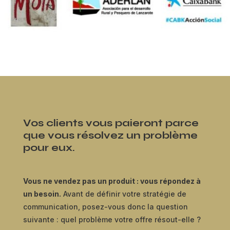
Vos clients vous paieront parce
que vous résolvez un problème
pour eux.
Vous ne vendez pas un produit : vous répondez à
un besoin.
Avant de définir votre stratégie de
communication, posez-vous donc la question
suivante : quel problème votre offre résout-elle ?