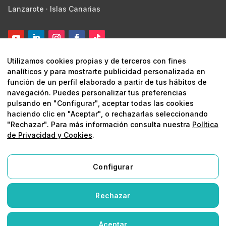
Lanzarote · Islas Canarias
Utilizamos cookies propias y de terceros con fines
analíticos y para mostrarte publicidad personalizada en
función de un perfil elaborado a partir de tus hábitos de
navegación. Puedes personalizar tus preferencias
pulsando en "Configurar", aceptar todas las cookies
© 2026 Digital Marketing Lanzarote ·
Marketing estratégico y
haciendo clic en "Aceptar", o rechazarlas seleccionando
digital
"Rechazar". Para más información consulta nuestra
Política
de Privacidad y Cookies
.
Aviso legal
Política de privacidad
Política de
cookies
Protegido por reCAPTCHA
Configurar
Aviso Legal
Rechazar
Política de Privacidad y Cookies
Aceptar