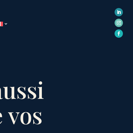
ussi
 vos