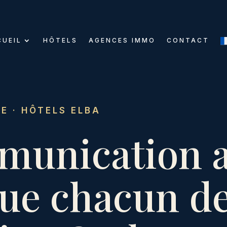
CUEIL
HÔTELS
AGENCES IMMO
CONTACT
E · HÔTELS ELBA
munication a
ue chacun de