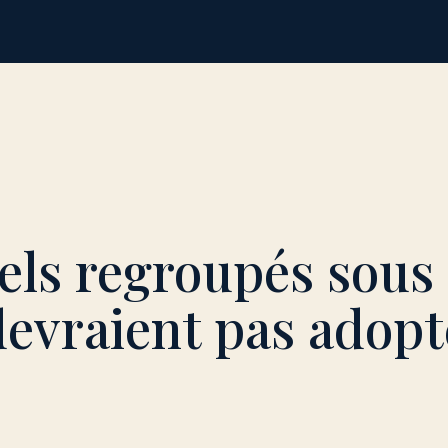
tels regroupés sou
devraient pas adop