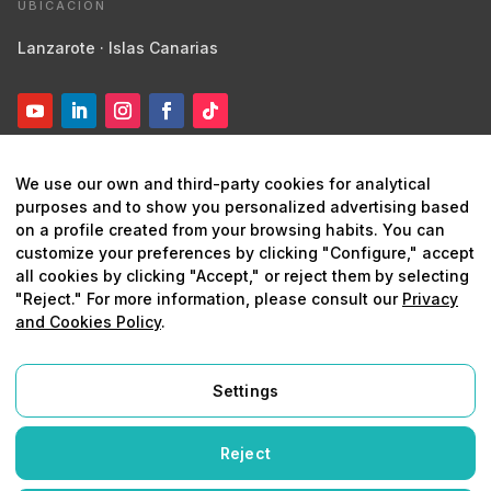
UBICACIÓN
Lanzarote · Islas Canarias
We use our own and third-party cookies for analytical
purposes and to show you personalized advertising based
on a profile created from your browsing habits. You can
customize your preferences by clicking "Configure," accept
© 2026 Digital Marketing Lanzarote ·
Marketing estratégico y
all cookies by clicking "Accept," or reject them by selecting
digital
"Reject." For more information, please consult our
Privacy
and Cookies Policy
.
Aviso legal
Política de privacidad
Política de
cookies
Protegido por reCAPTCHA
Settings
Legal Notice
Reject
Privacy and Cookies Policy