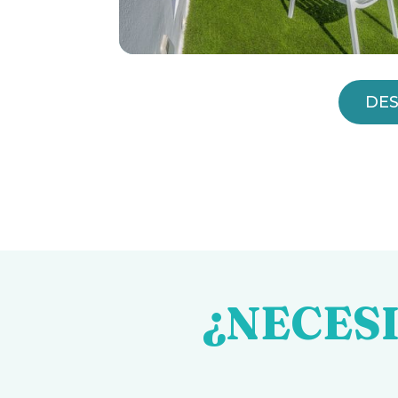
DES
¿NECES