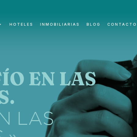
HOTELES
INMOBILIARIAS
BLOG
CONTACT
ÍO EN LAS
S.
N LAS
.»