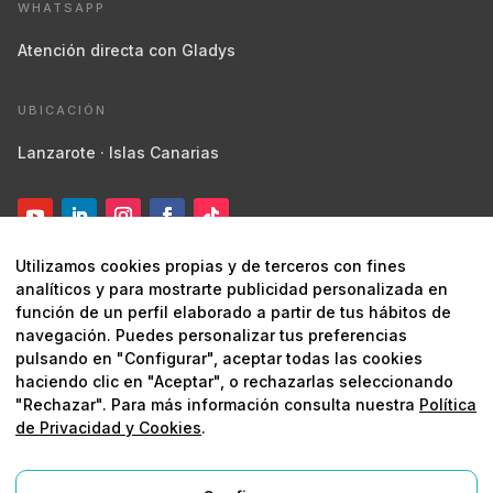
WHATSAPP
Atención directa con Gladys
UBICACIÓN
Lanzarote · Islas Canarias
Utilizamos cookies propias y de terceros con fines
analíticos y para mostrarte publicidad personalizada en
función de un perfil elaborado a partir de tus hábitos de
navegación. Puedes personalizar tus preferencias
pulsando en "Configurar", aceptar todas las cookies
© 2026 Digital Marketing Lanzarote ·
Marketing estratégico y
haciendo clic en "Aceptar", o rechazarlas seleccionando
digital
"Rechazar". Para más información consulta nuestra
Política
de Privacidad y Cookies
.
Aviso legal
Política de privacidad
Política de
cookies
Protegido por reCAPTCHA