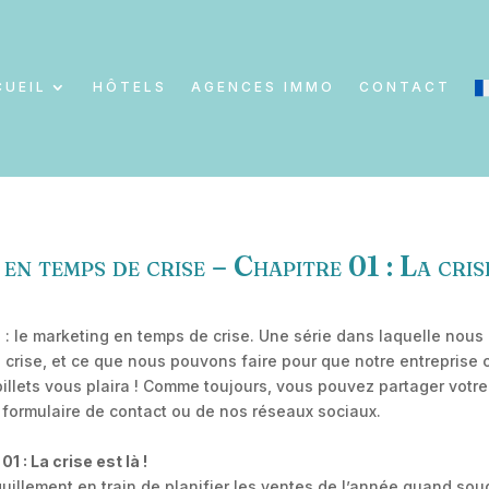
CUEIL
HÔTELS
AGENCES IMMO
CONTACT
en temps de crise – Chapitre 01 : La crise
 : le marketing en temps de crise. Une série dans laquelle nou
rise, et ce que nous pouvons faire pour que notre entreprise 
illets vous plaira ! Comme toujours, vous pouvez partager votr
formulaire de contact ou de nos réseaux sociaux.
: La crise est là !
illement en train de planifier les ventes de l’année quand soudai