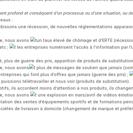
nt profond et conséquent d’un processus ou d’une situation, ou de 
eaux :
bissons une récession, de nouvelles réglementations apparais
lle, nous avons
un taux élevé de chômage et d’ERTE (récessio
etc ;
les entreprises numérisent l’accès à l’information par l
é, plus de guerre des prix, apparition de produits de substitution
le, nous avons
plus de messages de soutien que jamais (com
ntreprises qui font plus d’offres que jamais (guerre des prix) ;
uissions télétravailler et nous voir (produits de substitution).
otifs, ils accordent moins d’attention à nos produits, ils change
lle, nous avons
une explosion en mars/avril de vidéos émotio
ation des ventes d’équipements sportifs et de formations pe
ciétés de livraison à domicile (changement de marque et préfére