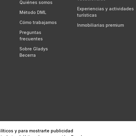
Quiénes somos
Experiencias y actividades
Método DML
turísticas
Cómo trabajamos
Inmobiliarias premium
Preguntas
frecuentes
Sobre Gladys
Becerra
líticos y para mostrarte publicidad
égico y digital
Aviso legal
Política 