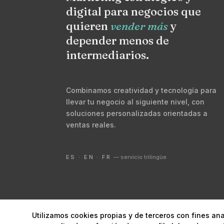
digital para negocios que
quieren
vender más
y
depender menos de
intermediarios.
Combinamos creatividad y tecnología para
llevar tu negocio al siguiente nivel, con
soluciones personalizadas orientadas a
ventas reales.
ES · EN · FR
— servicio trilingüe
Utilizamos cookies propias y de terceros con fines ana
© 2026 Digital Marketing Lanzarote ·
Marketing estrat