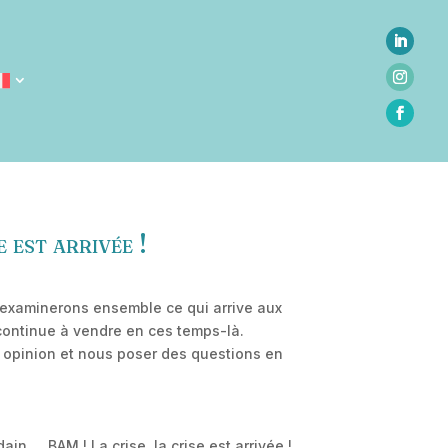
 est arrivée !
s examinerons ensemble ce qui arrive aux
continue à vendre en ces temps-là.
e opinion et nous poser des questions en
n…. BAM ! La crise, la crise est arrivée !