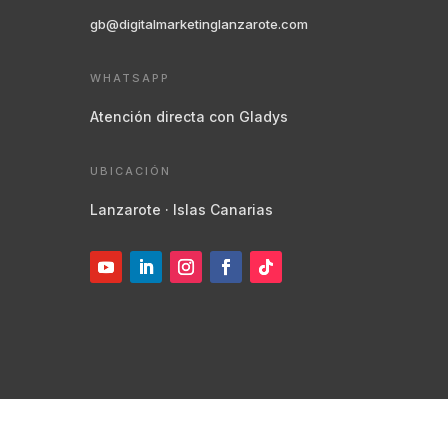
gb@digitalmarketinglanzarote.com
WHATSAPP
Atención directa con Gladys
UBICACIÓN
Lanzarote · Islas Canarias
de privacidad
Política de cookies
Protegido por