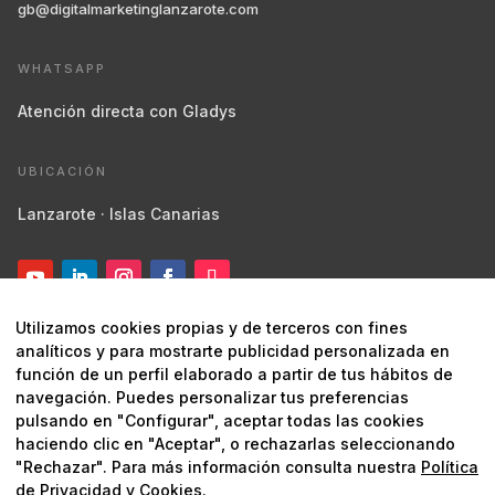
gb@digitalmarketinglanzarote.com
WHATSAPP
Atención directa con Gladys
UBICACIÓN
Lanzarote · Islas Canarias
Utilizamos cookies propias y de terceros con fines
analíticos y para mostrarte publicidad personalizada en
función de un perfil elaborado a partir de tus hábitos de
navegación. Puedes personalizar tus preferencias
pulsando en "Configurar", aceptar todas las cookies
© 2026 Digital Marketing Lanzarote ·
Marketing estratégico y
haciendo clic en "Aceptar", o rechazarlas seleccionando
digital
"Rechazar". Para más información consulta nuestra
Política
de Privacidad y Cookies
.