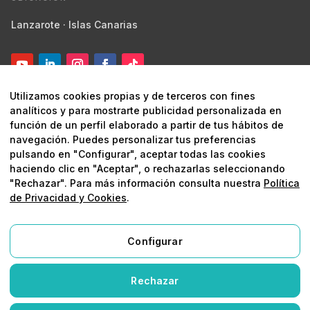
Lanzarote · Islas Canarias
Utilizamos cookies propias y de terceros con fines
analíticos y para mostrarte publicidad personalizada en
función de un perfil elaborado a partir de tus hábitos de
navegación. Puedes personalizar tus preferencias
pulsando en "Configurar", aceptar todas las cookies
© 2026 Digital Marketing Lanzarote ·
Marketing estratégico y
haciendo clic en "Aceptar", o rechazarlas seleccionando
digital
"Rechazar". Para más información consulta nuestra
Política
de Privacidad y Cookies
.
Aviso legal
Política de privacidad
Política de
cookies
Protegido por reCAPTCHA
Configurar
Aviso Legal
Rechazar
Política de Privacidad y Cookies