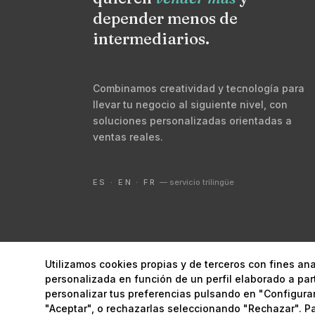
depender menos de
intermediarios.
Combinamos creatividad y tecnología para
llevar tu negocio al siguiente nivel, con
soluciones personalizadas orientadas a
ventas reales.
ES · EN · FR
— servicio trilingüe
Utilizamos cookies propias y de terceros con fines ana
© 2026 Digital Marketing Lanzarote ·
Marketing estrat
personalizada en función de un perfil elaborado a par
personalizar tus preferencias pulsando en "Configurar
"Aceptar", o rechazarlas seleccionando "Rechazar". P