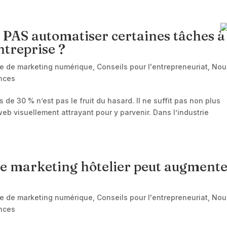
CUEIL
HÔTELS
AGENCES IMMO
CONTACT
 PAS automatiser certaines tâches à
entreprise ?
re de marketing numérique
,
Conseils pour l'entrepreneuriat
,
Nou
nces
 de 30 % n’est pas le fruit du hasard. Il ne suffit pas non plus
eb visuellement attrayant pour y parvenir. Dans l’industrie
e marketing hôtelier peut augment
re de marketing numérique
,
Conseils pour l'entrepreneuriat
,
Nou
nces