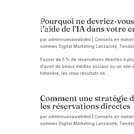
AC
Pourquoi ne devriez-vous
l’aide de l’IA dans votre 
par
adminnuevawebdml
|
Conseils en matiè
sommes Digital Marketing Lanzarote
,
Tenda
Passer de 5 % de réservations directes à plus
d’avoir de beaux médias sociaux ou un site w
hôtelière, les vrais résultats se...
Comment une stratégie d
les réservations directes
par
adminnuevawebdml
|
Conseils en matiè
sommes Digital Marketing Lanzarote
,
Tenda