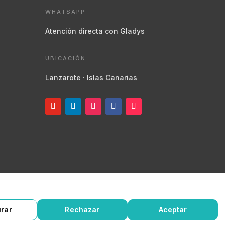
WHATSAPP
Atención directa con Gladys
UBICACIÓN
Lanzarote · Islas Canarias
de privacidad
Política de cookies
Protegido por
reCAPTCHA
rar
Rechazar
Aceptar