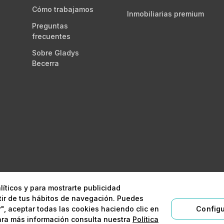
Cómo trabajamos
Inmobiliarias premium
Preguntas
frecuentes
Sobre Gladys
Becerra
líticos y para mostrarte publicidad
égico y digital
Aviso legal
Política 
tir de tus hábitos de navegación. Puedes
", aceptar todas las cookies haciendo clic en
Configu
ara más información consulta nuestra
Política